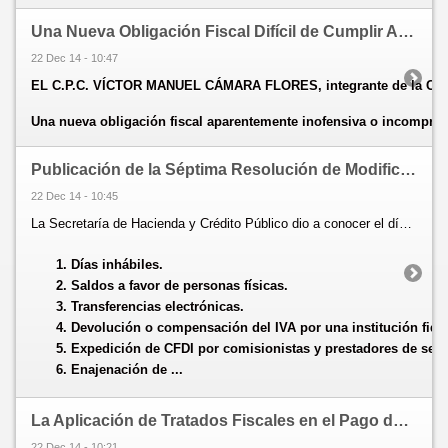
Una Nueva Obligación Fiscal Difícil de Cumplir Artículo 31-A del Código Fiscal de la Federación
22 Dec 14 - 10:47
EL C.P.C. VÍCTOR MANUEL CÁMARA FLORES, integrante de la Com
Una nueva obligación fiscal aparentemente inofensiva o incomprend
Publicación de la Séptima Resolución de Modificaciones a la RMF 2014
22 Dec 14 - 10:45
La Secretaría de Hacienda y Crédito Público dio a conocer el día de hoy (18 de diciembre) a través del Diario Oficial de la Federación (DOF), la Séptima Resolución de Modificaciones a la Resolución Miscelánea Fiscal para 2014, que contampla:
Días inhábiles.
Saldos a favor de personas físicas.
Transferencias electrónicas.
Devolución o compensación del IVA por una institución fiduc
Expedición de CFDI por comisionistas y prestadores de serv
Enajenación de ...
La Aplicación de Tratados Fiscales en el Pago de Dividendos
22 Dec 14 - 10:21