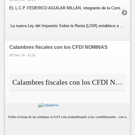
EL L.C.P. FEDERICO AGUILAR MILLÁN, integrante de la Comisión Fiscal, realizó un análisis referente a "LA APLICACIÓN DE TRATADOS FISCALES EN EL PAGO DE DIVIDENDOS".
La nueva Ley del Impuesto Sobre la Renta (LISR) establece a partir de 2014, que cuando se paguen dividendos por personas morales residentes en México a residentes en el extranjero, estarán sujetos al ISR al nivel de los accionistas, por lo que la persona moral que los pague deberá retener y enterar 10% de impuesto sobre la re...
Calambres fiscales con los CFDI NOMINAS
05 Dec 14 - 11:53
Calambres fiscales con los CFDI NOMINAS.
Sobre el tema de las nóminas el SAT esta acalambrando a los contribuyentes con un correo sumamente interesante.