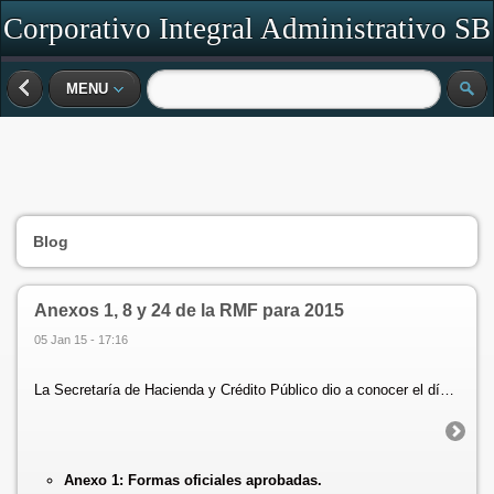
Corporativo Integral Administrativo SB
SC
MENU
Blog
Anexos 1, 8 y 24 de la RMF para 2015
05 Jan 15 - 17:16
La Secretaría de Hacienda y Crédito Público dio a conocer el día de hoy (5 de enero) a través del Diario Oficial de la Federación (DOF), los Anexos 1, 8 y 24 de la Resolución Miscelánea Fiscal para 2015, publicada el 30 de diciembre de 2014, que contemplan:
Anexo 1:
Formas oficiales aprobadas.