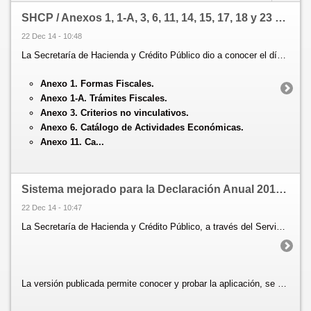
SHCP / Anexos 1, 1-A, 3, 6, 11, 14, 15, 17, 18 y 23 de la Séptima Resolución de Modificaciones a la RMF para 2014
22 Dec 14 - 10:48
La Secretaría de Hacienda y Crédito Público dio a conocer el día de hoy (22 de diciembre) a través del Diario Oficial de la Federación (DOF), los Anexos 1, 1-A, 3, 6, 11, 14, 15, 17, 18 y 23 de la Séptima Resolución de Modificaciones a la Resolución Miscelánea Fiscal para 2014, publicada el 18 de diciembre de 2014, que contemplan:
Anexo 1. Formas Fiscales.
Anexo 1-A. Trámites Fiscales.
Anexo 3. Criterios no vinculativos.
Anexo 6. Catálogo de Actividades Económicas.
Anexo 11. Ca...
Sistema mejorado para la Declaración Anual 2014 de personas morales
22 Dec 14 - 10:47
La Secretaría de Hacienda y Crédito Público, a través del Servicio de Administración Tributaria, informa que publicó en el portal de internet la nueva plataforma para que las personas morales puedan presentar la Declaración Anual 2014.
La versión publicada permite conocer y probar la aplicación, se pueden hacer todos los pasos para presentar la declaración, excepto el envío, que se podrá hacer a partir del 2 de enero y, en su caso, pagar los impuestos, a través del esquema de Pago Ref...