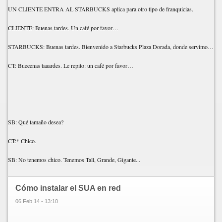
UN CLIENTE ENTRA AL STARBUCKS aplica para otro tipo de franquicias.
CLIENTE: Buenas tardes. Un café por favor…
STARBUCKS: Buenas tardes. Bienvenido a Starbucks Plaza Dorada, donde servimos el mejor café del mundo, soy Antonio, su “coffee-tender” en turno. ¿En qué puedo servirle?
CT: Bueeenas taaardes. Le repito: un café por favor…
SB: Qué tamaño desea?
CT:* Chico.
SB: No tenemos chico. Tenemos Tall, Grande, Gigante...
Cómo instalar el SUA en red
06 Feb 14 - 13:10