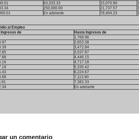
00.01
83,333.33
15,070.90
33.34
250,000.00
21,737.57
000.01
En adelante
78,404.23
idio al Empleo
 Ingresos de
Hasta Ingresos de
1,768.96
8.97
2,653.38
3.39
3,472.84
2.85
3,537.87
7.88
4,446.15
6.16
4,717.18
7.19
5,335.42
5.43
6,224.67
4.68
7,113.90
3.91
7,382.33
2.34
En adelante
gar un comentario