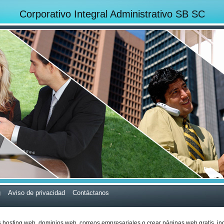
Corporativo Integral Administrativo SB SC
g
Aviso de privacidad
Contáctanos
s
hosting web,
dominios web,
correos empresariales
o
crear páginas web gratis,
in