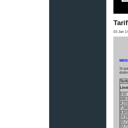
Tari
03 Jan 14
MENS
Si qu
disti
Tari
Límit
0.01
496.
4,21
7,39
8,60
10,2
20,7
32,7