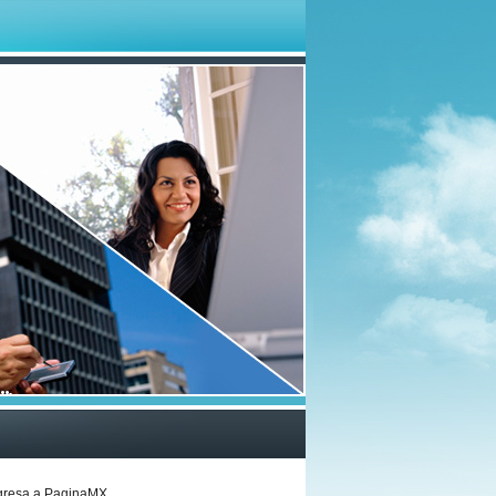
gresa a
PaginaMX