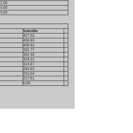
32.00
34.00
35.00
Subsidio
407.02
406.83
406.62
392.77
382.46
354.23
324.87
294.63
253.54
217.61
0.00