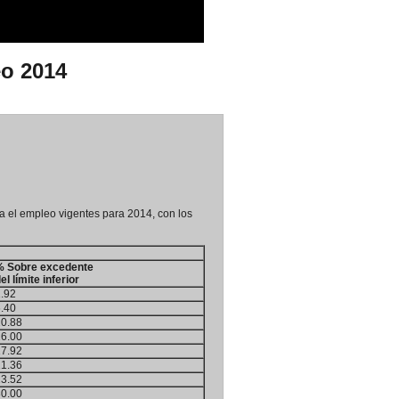
eo 2014
ra el empleo vigentes para 2014, con los
% Sobre excedente
el límite inferior
.92
.40
10.88
16.00
17.92
21.36
23.52
30.00