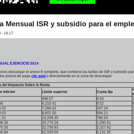
fa Mensual ISR y subsidio para el empl
 - 18:17
UAL EJERCICIO 2014
ieres descargar el anexo 8 completo, que contiene las tarifas de ISR y subsidio pa
ntos plazos de pago
clic aquí
o directamente en la zona de descargas
fa del Impuesto Sobre la Renta
e inferior
Límite superior
Cuota fija
d
496.07
0.00
1
08
4,210.41
9.52
6
0.42
7,399.42
247.24
9.43
8,601.50
594.21
1.51
10,298.35
786.54
98.36
20,770.29
1,090.61
70.30
32,736.83
3,327.42
36.84
62,500.00
6,141.95