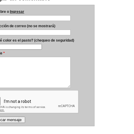
bre o
Ingresar
ección de correo (no se mostrará)
é color es el pasto? (chequeo de seguridad)
je
*