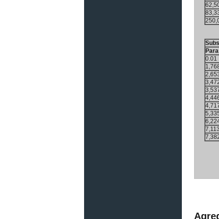
62,5
83,3
250,
Subs
Para
0.01
1,76
2,65
3,47
3,53
4,44
4,71
5,33
6,22
7,11
7,38
Agre