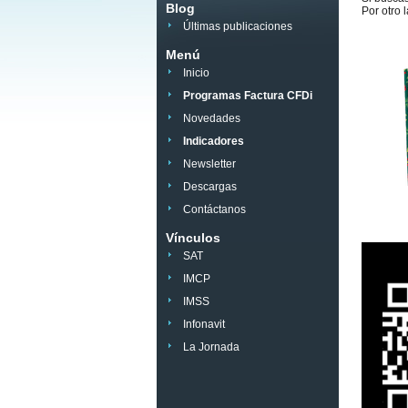
Blog
Por otro 
Últimas publicaciones
Menú
Inicio
Programas Factura CFDi
Novedades
Indicadores
Newsletter
Descargas
Contáctanos
Vínculos
SAT
IMCP
IMSS
Infonavit
La Jornada