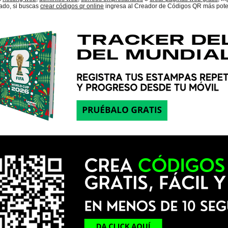
lado, si buscas
crear códigos qr online
ingresa al Creador de Códigos QR más pote