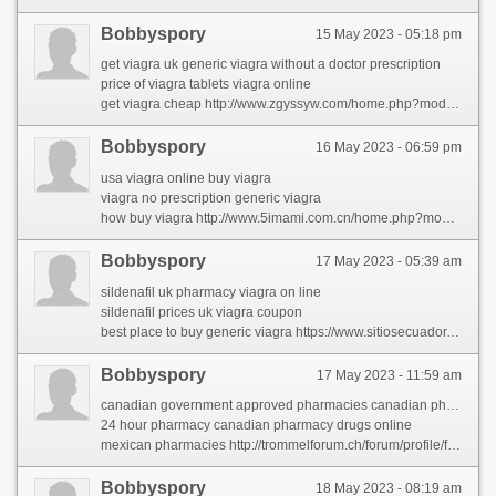
Bobbyspory
15 May 2023 - 05:18 pm
get viagra uk generic viagra without a doctor prescription
price of viagra tablets viagra online
get viagra cheap http://www.zgyssyw.com/home.php?mod=space&uid=2431342&do=profile
Bobbyspory
16 May 2023 - 06:59 pm
usa viagra online buy viagra
viagra no prescription generic viagra
how buy viagra http://www.5imami.com.cn/home.php?mod=space&uid=127274&do=profile
Bobbyspory
17 May 2023 - 05:39 am
sildenafil uk pharmacy viagra on line
sildenafil prices uk viagra coupon
best place to buy generic viagra https://www.sitiosecuador.com/author/quentinofe/
Bobbyspory
17 May 2023 - 11:59 am
canadian government approved pharmacies canadian pharmacy review
24 hour pharmacy canadian pharmacy drugs online
mexican pharmacies http://trommelforum.ch/forum/profile/franbervage/
Bobbyspory
18 May 2023 - 08:19 am