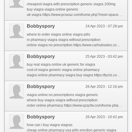
cheapest viagra with prescription generic viagra 100mg
buy viagra viagra online generic
uk viagra https://www.pcseaz.com/home.php?mod=space&uid=235859&do=profile
Bobbyspory
24 Apr 2023 - 07:28 pm
where to order viagra online viagra pills
rx pharmacy viagra viagra without prescription
online viagra no prescription https://www.carhubsales.com.au/user/profile/1178480
Bobbyspory
25 Apr 2023 - 03:42 pm
buy real viagra online uk generic for viagra
cost of viagra generic viagra online pharmacy
viagra online pharmacy viagra buy viagra https://tyciis.com/space-uid-220169.html
Bobbyspory
26 Apr 2023 - 12:16 pm
viagra online no prescriptions viagra generic
where buy viagra viagra without prescription
order online pharmacy https://www.qzqcfw.com/home.php?mod=space&uid=157682&do=profile&from=space
Bobbyspory
26 Apr 2023 - 10:42 pm
how can i buy viagra viagras
cheap online pharmacy usa pills erection generic viagra