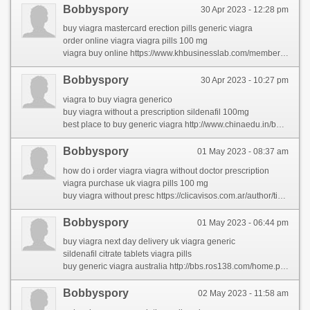
Bobbyspory
30 Apr 2023 - 12:28 pm
buy viagra mastercard erection pills generic viagra
order online viagra viagra pills 100 mg
viagra buy online https://www.khbusinesslab.com/members/irisreymon/activity/1047317/
Bobbyspory
30 Apr 2023 - 10:27 pm
viagra to buy viagra generico
buy viagra without a prescription sildenafil 100mg
best place to buy generic viagra http://www.chinaedu.in/bbs/home.php?mod=space&uid=431374&do=profile&from=space
Bobbyspory
01 May 2023 - 08:37 am
how do i order viagra viagra without doctor prescription
viagra purchase uk viagra pills 100 mg
buy viagra without presc https://clicavisos.com.ar/author/tinabxazx/
Bobbyspory
01 May 2023 - 06:44 pm
buy viagra next day delivery uk viagra generic
sildenafil citrate tablets viagra pills
buy generic viagra australia http://bbs.ros138.com/home.php?mod=space&uid=931802&do=profile&from=space
Bobbyspory
02 May 2023 - 11:58 am