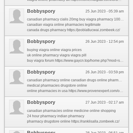
Bobbyspory
25 Jun 2023 - 05:39 am
canadian pharmacy cialis 20mg buy viagra pharmacy 100mg
canadian viagra online pharmacies legitimate
canada drugs pharmacy https://jeoblatlucwai.zombeek.cz/
Bobbyspory
26 Jun 2023 - 12:54 pm
buying viagra online viagra prices
uk online pharmacy viagra viagra pill
buy viagra forum https://www.gaycn.top/home.php?mod=space&uid=947542&do=profile
Bobbyspory
26 Jun 2023 - 03:59 pm
canadian pharmacy online canadian drugs online pharmacy
medical pharmacies drugstore online
online pharmacies in usa https://www.provenexpert.com/online-medicine-to-buy4/
Bobbyspory
27 Jun 2023 - 02:17 am
canadian pharmacies online medicine online shopping
24 hour pharmacy indian pharmacy
pharmacy drugstore online https://ranklisalla.zombeek.cz/
Bobbyspory
28 Jun 2023 - 06:51 am