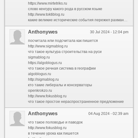
https://www.mirtetriks.ru
слово кенгуру какого рода в русском языке
http://www.toktiblog.ru
какие великие исторические события пережил рахманинов
Anthonywes
30 Jul 2024 - 12:04 pm
посчитала или подсчитала как пишется
http://www.sigmablog.ru
что такое культура строительства на руси
sigmablog.ru
https://algoblogus.ru
что такое речная система в географии
algoblogus.ru
http://sigmablog.ru
кто такие либералы и консерваторы
openkrokzo.ru
http://www.fokusblog.ru
что такое простое нераспространенное предложение
Anthonywes
04 Aug 2024 - 02:39 am
что такое половодье и паводок
http://www.fokusblog.ru
в течение урока как пишется