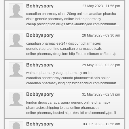
Bobbyspory
27 May 2023 - 11:56 pm
canadian pharmacy cialis 20mg online canadian pharcharmy
cialis generic pharmacy online indian pharmacy
cheap prescription drugs https://baldstyled.com/community/profile/canadianpharmacy/
Bobbyspory
28 May 2023 - 09:30 am
canadian pharmacies-247 discount pharmacies
generic viagra online canadian pharmaceuticals
online pharmacy drugstore http://trommelforum.ch/forum/profile/franbervage/
Bobbyspory
29 May 2023 - 02:33 pm
walmart pharmacy viagra pharmacy on line
canadian pharcharmy canada pharmaceuticals online
canadian pharmacy king https://chanchuoi.com/community/profile/canadianpharmacy/
Bobbyspory
31 May 2023 - 02:59 pm
london drugs canada viagra generic online pharmacy
pharmacies shipping to usa online pharmacies
online pharmacy busted https://essidi.cm/community/profile/canadianpharmacy/
Bobbyspory
03 Jun 2023 - 12:56 am