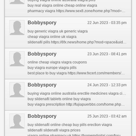
buying viagra online australia viagra pills
buy real viagra online cheap online viagra
pharmacy viagra https://www.sex8.zone/home.php?mod=space&uid=7341081&do=profile
Bobbyspory
22 Jun 2023 - 03:35 pm
buy generic viagra uk generic viagra
cheap viagra online uk viagra
sildenafil pills https://8fx.news/home.php?mod=space&uid=2065908&do=profile
Bobbyspory
23 Jun 2023 - 08:41 pm
online cheap viagra viagra coupons
buy viagra europe viagra pills
best place to buy viagra https://www.fxcert.com/members/patricehal/activity/62134/
Bobbyspory
24 Jun 2023 - 12:33 pm
buying viagra online australia erectile medicines viagra cialis
buy sildenafil tablets online buy viagra
buy viagra prescription http://fujiapuerbbs.com/home.php?mod=space&uid=2875530&do=profile&from=space
Bobbyspory
25 Jun 2023 - 03:42 am
buy sildenafil online cheap buy pills erection viagra
sildenafil sildenafil viagra prices
viagra online pharmacy uk https://homemdigital.com/forums/users/muhammadho/