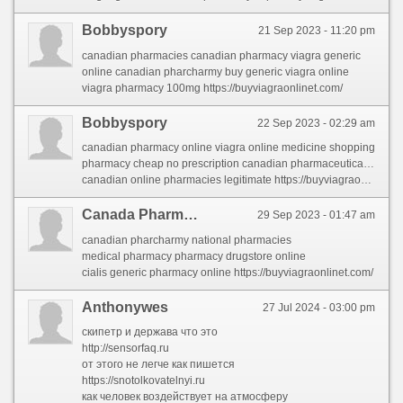
Bobbyspory
21 Sep 2023 - 11:20 pm
canadian pharmacies canadian pharmacy viagra generic
online canadian pharcharmy buy generic viagra online
viagra pharmacy 100mg https://buyviagraonlinet.com/
Bobbyspory
22 Sep 2023 - 02:29 am
canadian pharmacy online viagra online medicine shopping
pharmacy cheap no prescription canadian pharmaceuticals online
canadian online pharmacies legitimate https://buyviagraonlinet.com/
Canada Pharmacies
29 Sep 2023 - 01:47 am
canadian pharcharmy national pharmacies
medical pharmacy pharmacy drugstore online
cialis generic pharmacy online https://buyviagraonlinet.com/
Anthonywes
27 Jul 2024 - 03:00 pm
скипетр и держава что это
http://sensorfaq.ru
от этого не легче как пишется
https://snotolkovatelnyi.ru
как человек воздействует на атмосферу