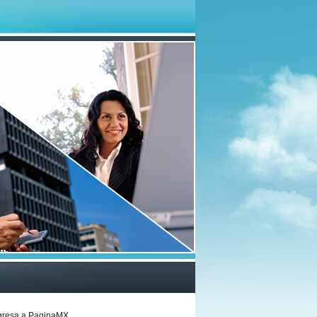
gresa a
PaginaMX