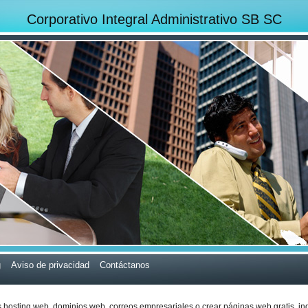
Corporativo Integral Administrativo SB SC
g
Aviso de privacidad
Contáctanos
s
hosting web,
dominios web,
correos empresariales
o
crear páginas web gratis,
in