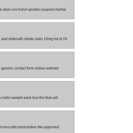
line does cvs honor goodrx coupons herbal
nd sildenafil citrate cialis 10mg list of 24
ce generic contact form online walmart
ra cialis sample pack buy the blue pill
t loss pills prescription fda approved