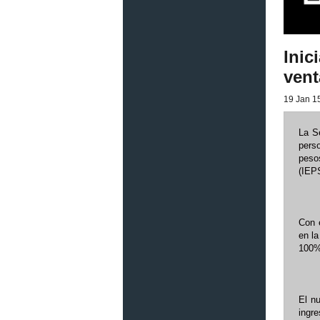
Inic
vent
19 Jan 15
La Se
pers
peso
(IEPS
Con e
en la
100% 
El n
ingre