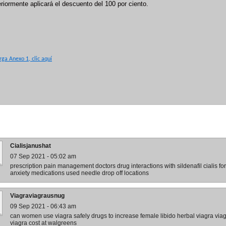
riormente aplicará el descuento del 100 por ciento.
ga Anexo 1, clic aquí
Cialisjanushat
07 Sep 2021 - 05:02 am
prescription pain management doctors drug interactions with sildenafil cialis for 
anxiety medications used needle drop off locations
Viagraviagrausnug
09 Sep 2021 - 06:43 am
can women use viagra safely drugs to increase female libido herbal viagra viag
viagra cost at walgreens