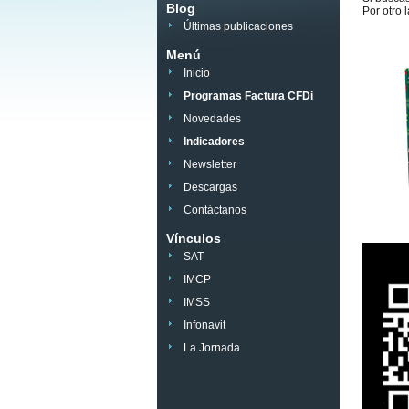
Blog
Por otro 
Últimas publicaciones
Menú
Inicio
Programas Factura CFDi
Novedades
Indicadores
Newsletter
Descargas
Contáctanos
Vínculos
SAT
IMCP
IMSS
Infonavit
La Jornada