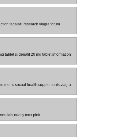
action tadalafil research viagra forum
 mg tablet sildenafil 20 mg tablet information
line men's sexual health supplements viagra
ercials nudity max pink