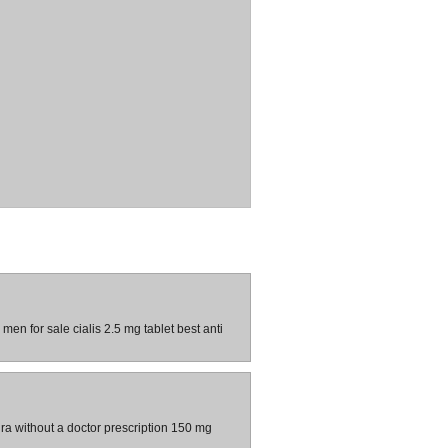
men for sale cialis 2.5 mg tablet best anti
ra without a doctor prescription 150 mg