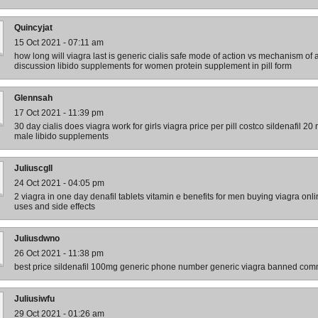
Quincyjat
15 Oct 2021 - 07:11 am
how long will viagra last is generic cialis safe mode of action vs mechanism of 
discussion libido supplements for women protein supplement in pill form
Glennsah
17 Oct 2021 - 11:39 pm
30 day cialis does viagra work for girls viagra price per pill costco sildenafil 20
male libido supplements
Juliuscgll
24 Oct 2021 - 04:05 pm
2 viagra in one day denafil tablets vitamin e benefits for men buying viagra on
uses and side effects
Juliusdwno
26 Oct 2021 - 11:38 pm
best price sildenafil 100mg generic phone number generic viagra banned comm
Juliusiwfu
29 Oct 2021 - 01:26 am