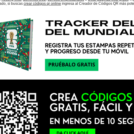
lado, si buscas
crear códigos qr online
ingresa al Creador de Códigos QR más pote