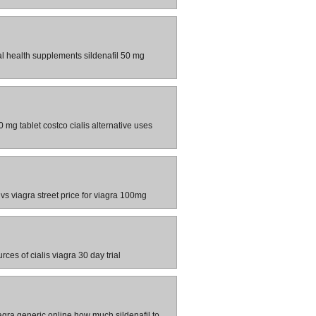
 health supplements sildenafil 50 mg
 mg tablet costco cialis alternative uses
vs viagra street price for viagra 100mg
es of cialis viagra 30 day trial
iagra generic online how much sildenafil to