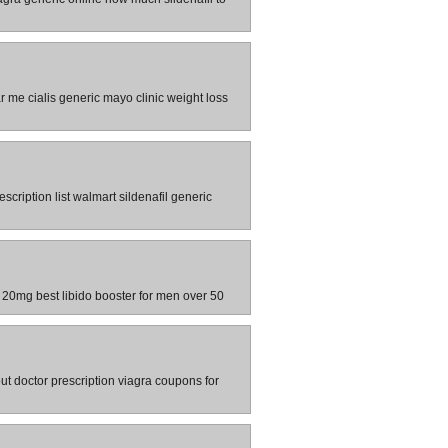
r me cialis generic mayo clinic weight loss
escription list walmart sildenafil generic
s 20mg best libido booster for men over 50
out doctor prescription viagra coupons for