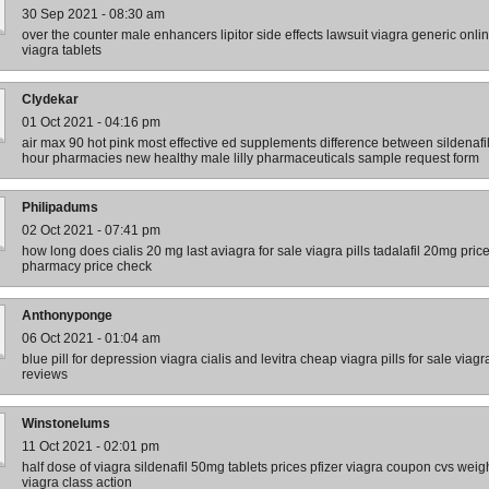
30 Sep 2021 - 08:30 am
over the counter male enhancers lipitor side effects lawsuit viagra generic on
viagra tablets
Clydekar
01 Oct 2021 - 04:16 pm
air max 90 hot pink most effective ed supplements difference between sildenafil a
hour pharmacies new healthy male lilly pharmaceuticals sample request form
Philipadums
02 Oct 2021 - 07:41 pm
how long does cialis 20 mg last aviagra for sale viagra pills tadalafil 20mg pri
pharmacy price check
Anthonyponge
06 Oct 2021 - 01:04 am
blue pill for depression viagra cialis and levitra cheap viagra pills for sale viag
reviews
Winstonelums
11 Oct 2021 - 02:01 pm
half dose of viagra sildenafil 50mg tablets prices pfizer viagra coupon cvs weigh
viagra class action