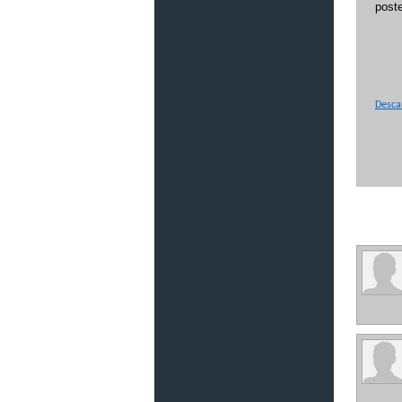
poste
Descar